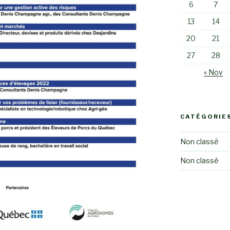
6
7
13
14
20
21
27
28
« Nov
CATÉGORIE
Non classé
Non classé